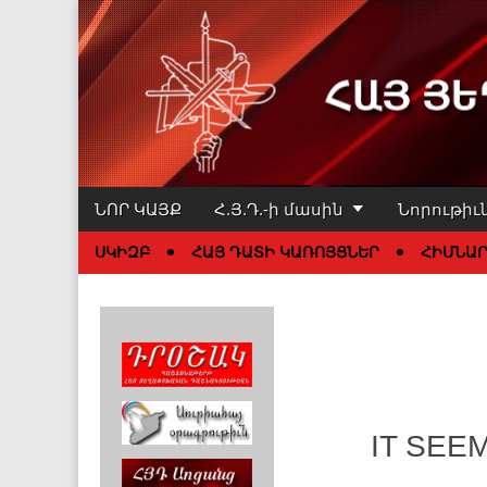
Հայ Յեղափո
Skip to content
ՆՈՐ ԿԱՅՔ
Հ.Յ.Դ.-ի մասին
Նորութիւ
Main menu
ՍԿԻԶԲ
ՀԱՅ ԴԱՏԻ ԿԱՌՈՅՑՆԵՐ
ՀԻՄՆԱ
Sub menu
IT SEE