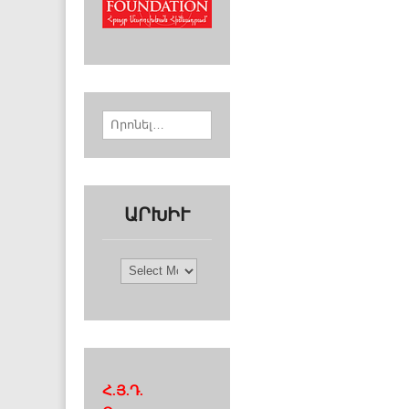
Search for:
ԱՐԽԻՒ
Արխիւ
Հ.Յ.Դ.