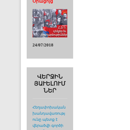
Օրացոյց
24/07/2018
ՎԵՐՋԻՆ
ՅԱՒԵԼՈՒՄ
ՆԵՐ
Հեղափոխական
խանդավառությ
ունը պետք է
վերածվի գործի