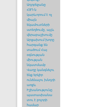
Ադրբեջանը
ՀՅԴ-ն
կարևորում է ոչ
միայն
եկամուտների
ստեղծումը, այլև
վերաբաշխումը
Արցախում խորը
հարգանք են
տածում Հայ
օգնության
միության
նկատմամբ
Վաղը կանգնելու
ենք երկիր
ունենալու խնդրի
առջև
Իշխանությունը
պատասխանա
տու է բոլորի
համար