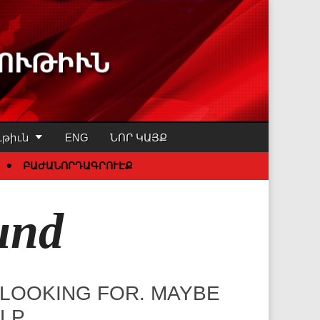
ւթիւն
թիւն
ENG
ՆՈՐ ԿԱՅՔ
ԲԱԺԱՆՈՐԴԱԳՐՈՒԷՔ
und
 LOOKING FOR. MAYBE
LP.