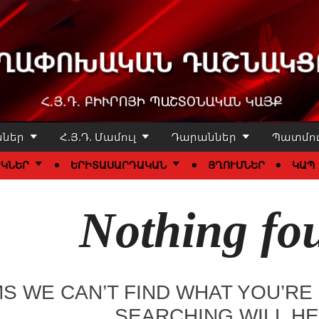
խական Դաշնակցո
ններ
Հ.Յ.Դ. Մամուլ
Դարաններ
Պատմու
ՐԿՆԵՐ
ԵՐԻՏԱՍԱՐԴԱԿԱՆ
ՅՂՈՒՄՆԵՐ
ԿԱՊ
Nothing fo
MS WE CAN’T FIND WHAT YOU’RE
SEARCHING WILL HE