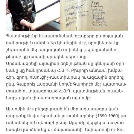
Պատ­մու­թիւ­նը եւ պատ­մա­կան դէպ­քե­րը բա­րո­յա­կան
ծան­րու­թիւն ու­նին մեր կեան­քին մէջ, ո­րով­հե­տեւ կը
շնչա­ւո­րեն մեր ա­պա­գան ու ի­րենց թե­լադ­րա­կա­նու­
թեամբ կը դաս­տիա­րա­կեն սե­րուն­դը:
Ար­ձա­նագ­րե­լի այս­պի­սի ե­ղե­լու­թեան մը կեն­դա­նի օ­րի­
նա­կը կը հան­դի­սա­նայ Հ.Յ.Դ. Բիւ­րո­յի ան­դամ, խմբա­
գիր, գրող, ու­սու­ցիչ-դաս­տիա­րակ ու ազ­գա­յին գոր­ծիչ
ընկ. Գաբ­րիէլ ­Լա­զեա­նի կող­մէ ­Գա­հի­րէի մէջ պատ­րաս­
տո­ւած ու տպագ­րո­ւած Հ.Յ.Դ. պատ­մու­թեան լու­սան­
կար­չա­կան փաս­տագ­րա­կան ալ­պո­մը:
Ալ­պո­մին մէջ ընդգր­կո­ւած են մեր ա­զա­տագ­րա­կան
զար­թօն­քէն վա­ւե­րա­կան լու­սան­կար­ներ (1890-1960) թո­
ւա­կան­նե­րուն վե­րա­բե­րեալ: Ալ­պո­մը վեր­ջերս պաշ­տօ­
նա­պէս յանձ­նո­ւե­ցաւ ­Հա­յաս­տա­նի, Ե­գիպ­տո­սի ու ­Յու­