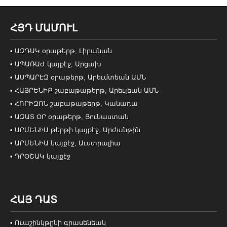
ՀՅԴ ՄԱՄՈՒԼ
• ԱԶԴԱԿ օրաթերթ, Լիբանան
• ԱՊԱՌԱԺ կայքէջ, Արցախ
• ԱՍՊԱՐԷԶ օրաթերթ, Արեւմտեան ԱՄՆ
• ՀԱՅՐԵՆԻՔ շաբաթաթերթ, Արեւլեան ԱՄՆ
• ՀՈՐԻԶՈՆ շաբաթաթերթ, Կանադա
• ԱԶԱՏ ՕՐ օրաթերթ, Յունաստան
• ԱՐՄԵՆԻԱ թերթի կայքէջ, Արժանթին
• ԱՐՄԵՆԻԱ կայքէջ, Աւստրալիա
• ԴՐՕՇԱԿ կայքէջ
ՀԱՅ ԴԱՏ
• Ուաշինկթընի գրասենեակ