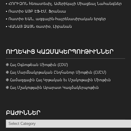
• ՀՈՐԻԶՈՆ հեռատեսիլ, Ամերիկայի Միացեալ Նահանգներ
• Ռատիօ ԱՅԲ ԷՖ-ԷՄ, Ֆրանսա
• Ռատիօ ԵԱՆ, ազգային-հայրենասիրական երգեր
• ՎԱՆԱՅ ՁԱՅՆ ռատիօ, Լիբանան
ՈՒՂԵԿԻՑ ԿԱԶՄԱԿԵՐՊՈՒԹԻՒՆՆԵՐ
֍ Հայ Օգնութեան Միութիւն (ՀՕՄ)
֍ Հայ Մարմնակրթական Ընդհանուր Միութիւն (ՀՄԸՄ)
֍ Համազգային Հայ Կրթական եւ Մշակութային Միութիւն
֍ Հայ Մշակությաին Արարատ Կազմակերպութիւն
ԲԱԺԻՆՆԵՐ
Բաժիններ