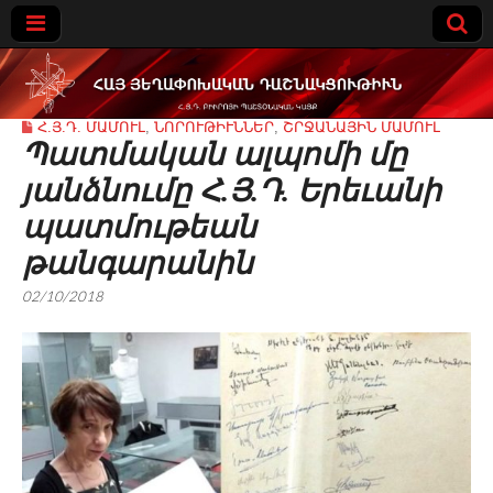
Հայ
Հ.Յ.Դ. ՄԱՄՈՒԼ
,
ՆՈՐՈՒԹԻՒՆՆԵՐ
,
ՇՐՋԱՆԱՅԻՆ ՄԱՄՈՒԼ
Յեղափոխակա
Պատմական ալպոմի մը
յանձնումը Հ.Յ.Դ. Երեւանի
ն
պատմութեան
Դաշնակցութիւ
թանգարանին
02/10/2018
ն