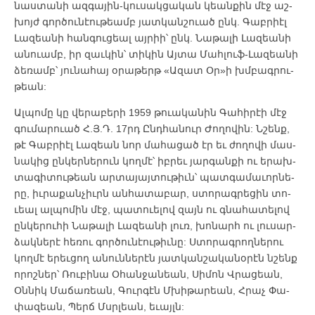
նաս­տա­նի ազ­գա­յին-կու­սակ­ցա­կան կեան­քին մէջ աշ­
խոյժ գոր­ծու­նէու­թեամբ յատ­կան­շո­ւած ընկ. ­Գաբ­րիէլ
Լա­զեա­նի հան­գու­ցեալ այ­րիի՝ ընկ. ­Նա­թա­լի ­Լա­զեա­նի
ա­նո­ւամբ, իր զաւ­կին՝ տի­կին Այ­տա ­Մահ­լուֆ-­Լա­զեա­նի
ձե­ռամբ՝ յու­նա­հայ օ­րա­թերթ «Ա­զատ Օր»ի խմբագ­րու­
թեան:
Ալ­պո­մը կը վե­րա­բե­րի 1959 թո­ւա­կա­նին ­Գա­հի­րէի մէջ
գու­մա­րո­ւած Հ.Յ.Դ. 17րդ Ընդ­հա­նուր ­Ժո­ղո­վին: Ն­շենք,
թէ ­Գաբ­րիէլ ­Լա­զեան նոր մա­հա­ցած էր եւ ժո­ղո­վի մաս­
նա­կից ըն­կեր­նե­րուն կող­մէ՝ իբ­րեւ յար­գան­քի ու ե­րախ­
տա­գի­տու­թեան ար­տա­յայ­տու­թիւն՝ պատ­գա­մա­ւոր­նե­
րը, իւ­րա­քան­չիւրն ան­հա­տա­բար, ստո­րագ­րե­ցին տո­
ւեալ ալ­պո­մին մէջ, պա­տո­ւե­լով զայն ու գնա­հա­տե­լով
ըն­կե­րու­հի ­Նա­թա­լի ­Լա­զեա­նի լուռ, խո­նարհ ու լու­սար­
ձակ­նե­րէ հե­ռու գոր­ծու­նէու­թիւ­նը: Ս­տո­րագ­րող­նե­րու
կող­մէ ե­րեւ­ցող ա­նուն­նե­րէն յատ­կան­շա­կա­նօ­րէն նշենք
ո­րոշ­ներ՝ ­Ռու­բի­նա Օ­հան­ջա­նեան, Սի­մոն Վ­րա­ցեան,
Օն­նիկ ­Մա­ճա­ռեան, ­Գուր­գէն Մ­խի­թա­րեան, Հ­րաչ ­Փա­
փա­զեան, ­Պերճ Մսր­լեան, ե­ւայլն: