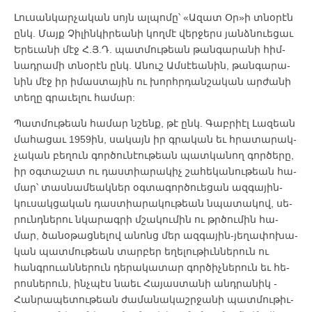
Լու­սան­կար­չա­կան սոյն ալ­պո­մը՝ «Ա­զատ Օր»ի տնօ­րէն
ընկ. ­Մայք ­Չի­լին­կի­րեա­նի կող­մէ վեր­ջերս յանձ­նո­ւե­ցաւ
Ե­րե­ւա­նի մէջ Հ.Յ.Դ. պատ­մու­թեան թան­գա­րա­նի հիմ­
նադ­րա­մի տնօ­րէն ընկ. Ա­նուշ Ամ­սէեա­նին, թան­գա­րա­
նին մէջ իր ի­մաս­տա­յին ու խորհր­դան­շա­կան ար­ժա­նի
տե­ղը գրա­ւե­լու հա­մար:
Պատ­մու­թեան հա­մար նշենք, թէ ընկ. ­Գաբ­րիէլ ­Լա­զեան
մա­հա­ցաւ 1959ին, սա­կայն իր գրա­կան եւ հրա­տա­րակ­
չա­կան բե­ղուն գոր­ծու­նէու­թեան պատ­կա­նող գոր­ծե­րը,
իր օգ­տա­շատ ու դաս­տիա­րա­կիչ շա­հե­կա­նու­թեան հա­
մար՝ տաս­նա­մեակ­ներ օգ­տա­գոր­ծո­ւե­ցան ազ­գա­յին-
կու­սակ­ցա­կան դաս­տիա­րա­կու­թեան նպա­տա­կով, սե­
րունդ­նե­րու նկա­րագ­րի մշա­կու­մին ու թրծու­մին հա­
մար, ծա­նօ­թաց­նե­լով ա­նոնց մեր ազ­գա­յին-յե­ղա­փո­խա­
կան պատ­մու­թեան տար­բեր ե­ղե­լու­թիւն­նե­րուն ու
հանգ­րուան­նե­րուն դե­րա­կա­տար գոր­ծիչ­նե­րուն եւ հե­
րոս­նե­րուն, ինչ­պէս նաեւ Հա­յաս­տա­նի անդ­րա­նիկ ­
Հան­րա­պե­տու­թեան ժա­մա­նա­կաշր­ջա­նի պատ­մու­թիւ­