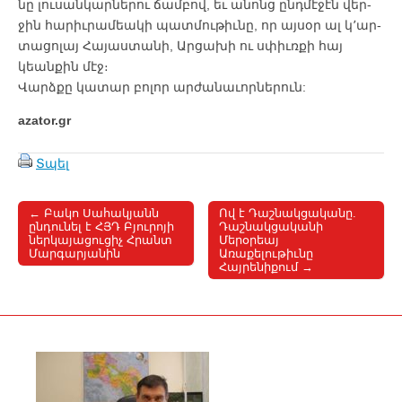
նը լու­սան­կար­նե­րու ճամ­բով, եւ ա­նոնց ընդ­մէ­ջէն վեր­
ջին հա­րիւ­րա­մեա­կի պատ­մու­թիւ­նը, որ այ­սօր ալ կ­՚ար­
տա­ցո­լայ ­Հա­յաս­տա­նի, Ար­ցա­խի ու սփիւռ­քի հայ
կեան­քին մէջ։
Վարձ­քը կա­տար բո­լոր ար­ժա­նա­ւոր­նե­րուն:
azator.gr
Տպել
← Բակո Սահակյանն
Ով է Դաշնակցականը.
Post navigation
ընդունել է ՀՅԴ Բյուրոյի
Դաշնակցականի
ներկայացուցիչ Հրանտ
Մերօրեայ
Մարգարյանին
Առաքելութիւնը
Հայրենիքում →