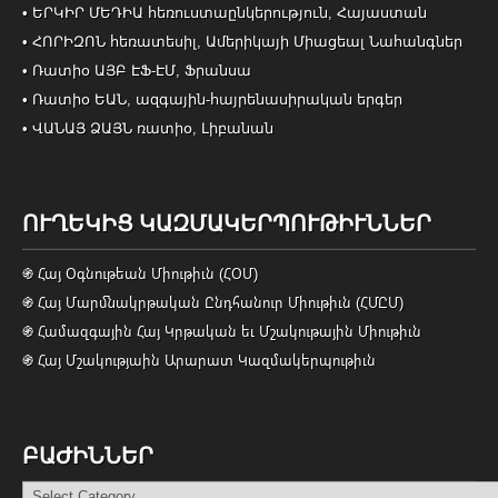
• ԵՐԿԻՐ ՄԵԴԻԱ հեռուստաընկերություն, Հայաստան
• ՀՈՐԻԶՈՆ հեռատեսիլ, Ամերիկայի Միացեալ Նահանգներ
• Ռատիօ ԱՅԲ ԷՖ-ԷՄ, Ֆրանսա
• Ռատիօ ԵԱՆ, ազգային-հայրենասիրական երգեր
• ՎԱՆԱՅ ՁԱՅՆ ռատիօ, Լիբանան
ՈՒՂԵԿԻՑ ԿԱԶՄԱԿԵՐՊՈՒԹԻՒՆՆԵՐ
֍ Հայ Օգնութեան Միութիւն (ՀՕՄ)
֍ Հայ Մարմնակրթական Ընդհանուր Միութիւն (ՀՄԸՄ)
֍ Համազգային Հայ Կրթական եւ Մշակութային Միութիւն
֍ Հայ Մշակությաին Արարատ Կազմակերպութիւն
ԲԱԺԻՆՆԵՐ
Բաժիններ