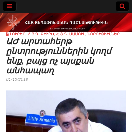
Հայ
ԼՈՒՐԵՐ
,
Հ.Յ.Դ. ԲԻՒՐՕ
,
Հ.Յ.Դ. ՄԱՄՈՒԼ
,
ՆՈՐՈՒԹԻՒՆՆԵՐ
Յեղափոխակա
ԱԺ արտահերթ
ընտրություններին կողմ
ն
ենք, բայց ոչ այսքան
Դաշնակցութիւ
անհապաղ
01/10/2018
ն