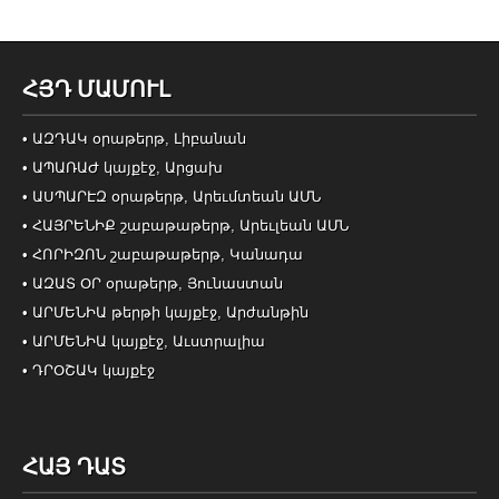
ՀՅԴ ՄԱՄՈՒԼ
• ԱԶԴԱԿ օրաթերթ, Լիբանան
• ԱՊԱՌԱԺ կայքէջ, Արցախ
• ԱՍՊԱՐԷԶ օրաթերթ, Արեւմտեան ԱՄՆ
• ՀԱՅՐԵՆԻՔ շաբաթաթերթ, Արեւլեան ԱՄՆ
• ՀՈՐԻԶՈՆ շաբաթաթերթ, Կանադա
• ԱԶԱՏ ՕՐ օրաթերթ, Յունաստան
• ԱՐՄԵՆԻԱ թերթի կայքէջ, Արժանթին
• ԱՐՄԵՆԻԱ կայքէջ, Աւստրալիա
• ԴՐՕՇԱԿ կայքէջ
ՀԱՅ ԴԱՏ